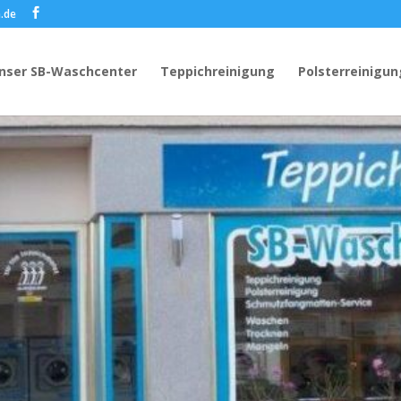
.de
nser SB-Waschcenter
Teppichreinigung
Polsterreinigun