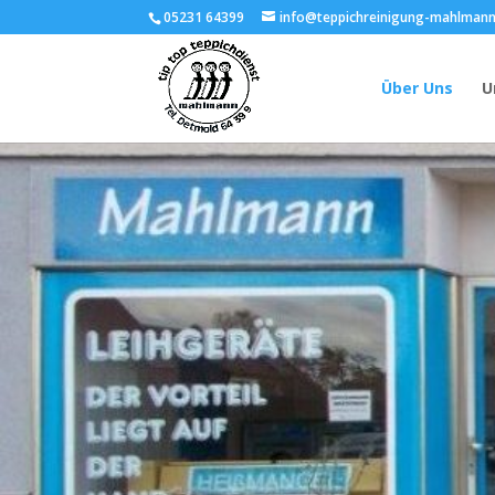
05231 64399
info@teppichreinigung-mahlmann
Über Uns
U