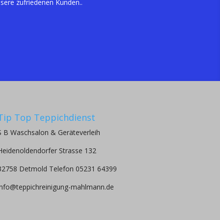
sere zufriedenen Kunden..
Tip Top Teppichdienst
S B Waschsalon & Geräteverleih
Heidenoldendorfer Strasse 132
32758 Detmold Telefon 05231 64399
info@teppichreinigung-mahlmann.de