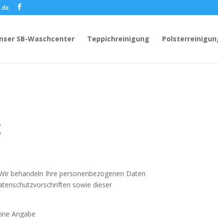
.de
nser SB-Waschcenter
Teppichreinigung
Polsterreinigun
g
. Wir behandeln Ihre personenbezogenen Daten
atenschutzvorschriften sowie dieser
ohne Angabe