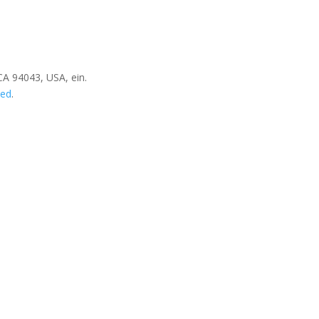
CA 94043, USA, ein.
ted
.